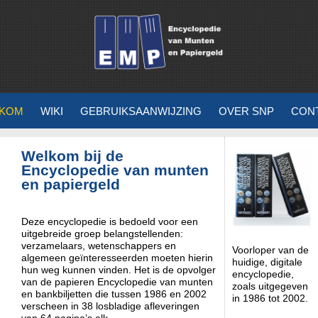
KOM
WIKI
GEBRUIKSAANWIJZING
OVER SNP
CON
Welkom bij de
Encyclopedie van munten
en papiergeld
Deze encyclopedie is bedoeld voor een
uitgebreide groep belangstellenden:
verzamelaars, wetenschappers en
Voorloper van de
algemeen geïnteresseerden moeten hierin
huidige, digitale
hun weg kunnen vinden. Het is de opvolger
encyclopedie,
van de papieren Encyclopedie van munten
zoals uitgegeven
en bankbiljetten die tussen 1986 en 2002
in 1986 tot 2002.
verscheen in 38 losbladige afleveringen