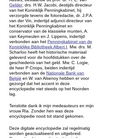
Gelder
, drs. H.W. Jacobi, destijds directeur
van het Koninklijk Penningkabinet, hij
verzorgde tevens de fotoredactie, dr. J.P.A.
van der Vin, indertijd adjunct-directeur van
het Koninklijk Penningkabinet en
conservator van de klassieke munten, A.
van Keymeulen en J. Lippens, indertijd
verbonden aan het
Penningkabinet van de
Koninklijke Bibliotheek Albert I
. Mw. drs. M.
Scharloo heeft het historische materiaal
geleverd voor de hoofdstukken over de
geschiedenis van het geld. Mw. C. Logie,
de heer P Cnops, beiden indertijd
verbonden aan de
Nationale Bank van
België
en W. van Alsenoy hebben er voor
gezorgd dat het accent in deze
encyclopedie niet steeds op het Noorden
lag.
Tenslotte dank ik mijn medeauteurs en mijn
vrouw Ria. Zonder hen was deze
encyclopedie nooit tot stand gekomen.
Deze digitale encyclopedie zal regelmatig
worden geactualiseerd en uitgebreid.