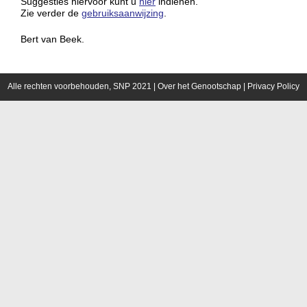
Suggesties hiervoor kunt u
hier
indienen.
Zie verder de
gebruiksaanwijzing
.
Bert van Beek.
Alle rechten voorbehouden, SNP 2021 |
Over het Genootschap
|
Privacy Policy