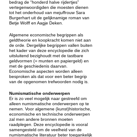
bedrag de “honderd halve rijdertjes”
vertegenwoordigden die moesten dienen
tot het onderhoud van mejuffrouw Sara
Burgerhart uit de gelijknamige roman van
Betje Wolff en Aagje Deken.
Algemene economische begrippen als
geldtheorie en koopkracht komen niet aan
de orde. Dergelijke begrippen vallen buiten
het kader van deze encyclopedie die zich
uitsluitend bezighoudt met de tastbare
geldvormen (= munten en papiergeld) en
met de geschiedenis daarvan.
Economische aspecten worden alleen
besproken als dat voor een beter begrip
van de opgenomen trefwoorden nodig is.
Numismatische onderwerpen
Er is zo veel mogelijk naar gestreefd om
alleen numismatische onderwerpen op te
nemen. Voor algemene (kunst)historische,
economische en technische onderwerpen
zal men andere bronnen moeten
raadplegen. Deze encyclopedie is vooral
samengesteld om de veelheid van de
numismatische literatuur beter toegankelijk