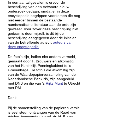
In een aantal gevallen is ervoor de
beschrijving van een trefwoord nieuw
onderzoek gedaan, omdat er in deze
encyclopedie begrippen voorkomen die nog
niet eerder binnen de bestaande
numismatische literatuur aan de orde zijn
geweest. Voor zover deze beschrijving niet
gedaan is door mijzelf, is dit bij de
beschrijving aangegeven door de initialen
van de betreffende auteur;
auteurs van
deze encyclopedie
.
De foto’s zijn, indien niet anders vermeld,
gemaakt door P. Brouwers en afkomstig
van het Koninklijk Penningkabinet te ‘s-
Gravenhage. De foto’s die afkomstig zijn
van de Waardepapierverzameling van de
Nederlandsche Bank NV, zijn aangeduid
met DNB en die van ’s
Rijks Munt
te Utrecht
met RM.
Dank
Bij de samenstelling van de papieren versie
is veel steun ontvangen van de Raad van
Advies, bestaande uit prof. dr. H. E. van