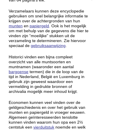
van 64 pagina’s elk.
Verzamelaars kunnen deze encyclopedie
gebruiken om snel belangrijke informatie te
krijgen over de achtergronden van hun
munten
en
papiergeld
. Ook is het mogelijk
om met behulp van de gegevens die hier te
vinden zijn “moeilijke” stukken uit de
verzameling te determineren. Zie hiervoor
speciaal de
gebruiksaanwijzing
.
Historici vinden een bijna compleet
overzicht van alle muntsoorten en
muntnamen (waaronder een aantal
bargoense
termen) die in de loop van de
tijd in Nederland, België en Luxemburg in
gebruik zijn geweest waardoor een
vermelding in gedrukte bronnen of
archivalia mogelijk meer inhoud krijgt.
Economen kunnen veel vinden over de
geldgeschiedenis en over het gebruik van
munten en papiergeld in vroeger eeuwen.
Algemeen geïnteresseerden tenslotte
kunnen vinden waarom hun opa een 2½
centstuk een
vierduitstuk
noemde en welk